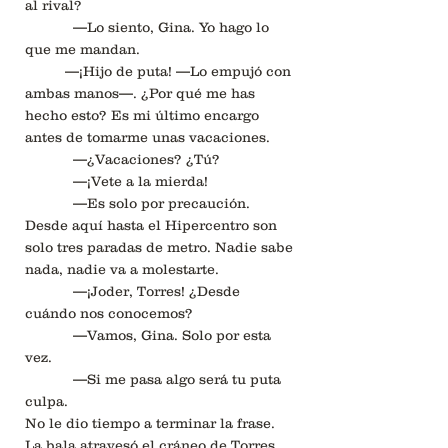
al rival?
—Lo siento, Gina. Yo hago lo
que me mandan.
—¡Hijo de puta! —Lo empujó con
ambas manos—. ¿Por qué me has
hecho esto? Es mi último encargo
antes de tomarme unas vacaciones.
—¿Vacaciones? ¿Tú?
—¡Vete a la mierda!
—Es solo por precaución.
Desde aquí hasta el Hipercentro son
solo tres paradas de metro. Nadie sabe
nada, nadie va a molestarte.
—¡Joder, Torres! ¿Desde
cuándo nos conocemos?
—Vamos, Gina. Solo por esta
vez.
—Si me pasa algo será tu puta
culpa.
No le dio tiempo a terminar la frase.
La bala atravesó el cráneo de Torres.