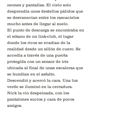
neones y pantallas. El cielo solo
desprendía unos destellos pálidos que
se desvanecían entre los rascacielos
mucho antes de llegar al suelo.
El punto de descarga se encontraba en
el sótano de un link-club, el lugar
donde los ricos se evadían de la
realidad desde un sillón de cuero. Se
accedía a través de una puerta
protegida con un sensor de iris
ubicada al final de unas escaleras que
se hundían en el asfalto.
Descendió y acercó la cara. Una luz
verde se iluminó en la cerradura.
Nick la vio despeinada, con los
pantalones sucios y cara de pocos
amigos.
Gina lo ignoró y se fue directa al baño.
Tenía que vomitar.
—¿Qué te ha pasado?